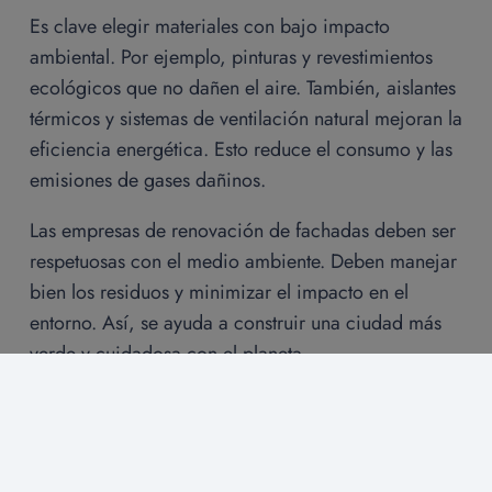
Es clave elegir materiales con bajo impacto
ambiental. Por ejemplo, pinturas y revestimientos
ecológicos que no dañen el aire. También, aislantes
térmicos y sistemas de ventilación natural mejoran la
eficiencia energética. Esto reduce el consumo y las
emisiones de gases dañinos.
Las empresas de renovación de fachadas deben ser
respetuosas con el medio ambiente. Deben manejar
bien los residuos y minimizar el impacto en el
entorno. Así, se ayuda a construir una ciudad más
verde y cuidadosa con el planeta.
Nuestros Servicios
LO QUE NECESITA TU HOGAR ESTÁ AQUÍ